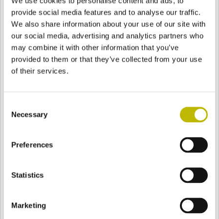
We use cookies to personalise content and ads, to
aproximar al roble hasta un vidrio claro con una apariencia
provide social media features and to analyse our traffic.
cromática similar a un medio blanco.
We also share information about your use of our site with
our social media, advertising and analytics partners who
may combine it with other information that you’ve
DESCARGAR EL VOLANTE
provided to them or that they’ve collected from your use
of their services.
Consent
Necessary
Selection
Preferences
Statistics
Marketing