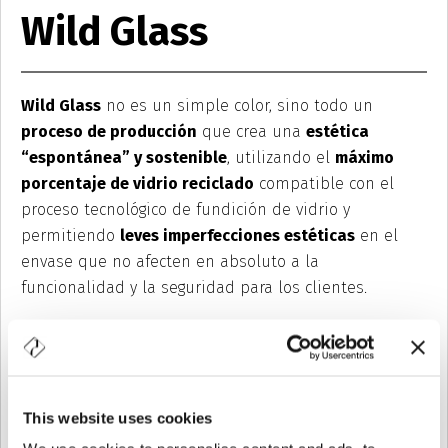
Wild Glass
Wild Glass
no es un simple color, sino todo un
proceso de producción
que crea una
estética
“espontánea” y sostenible
, utilizando el
máximo
porcentaje de vidrio reciclado
compatible con el
proceso tecnológico de fundición de vidrio y
permitiendo
leves imperfecciones estéticas
en el
envase que no afecten en absoluto a la
funcionalidad y la seguridad para los clientes.
Un lenguaje de diseño único e irrepetible, especialmente
atento al medio ambiente y a la naturaleza, desarrollado con
medidas e innovaciones tecnológicas fruto de nuestra
experiencia en el campo de los envases “especiales”. Los
This website uses cookies
acabados disponibles varían según la selección del casco
utilizado, y van desde un vidrio verde con tonos que se pueden