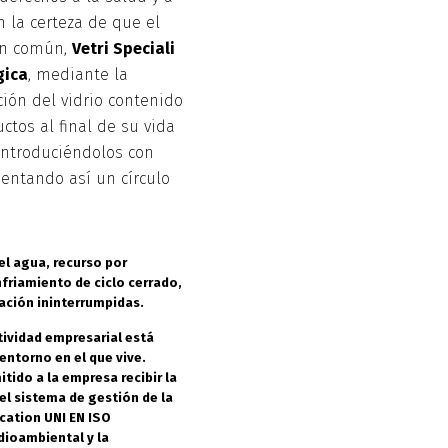
n la certeza de que el
en común,
Vetri Speciali
gica
, mediante la
ación del vidrio contenido
tos al final de su vida
introduciéndolos con
mentando así un círculo
el agua, recurso por
nfriamiento de ciclo cerrado,
ración ininterrumpidas.
ctividad empresarial está
entorno en el que vive.
ido a la empresa recibir la
el sistema de gestión de la
fication UNI EN ISO
dioambiental y la