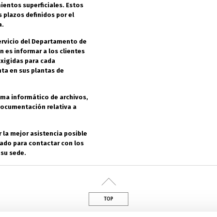
entos superficiales. Estos
s plazos definidos por el
a.
 Servicio del Departamento de
ón es informar a los clientes
exigidas para cada
nta en sus plantas de
tema informático de archivos,
documentación relativa a
 la mejor asistencia posible
rado para contactar con los
 su sede.
TOP