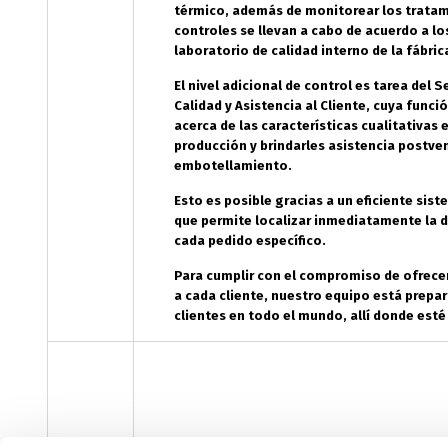
térmico, además de monitorear los tratami
controles se llevan a cabo de acuerdo a lo
laboratorio de calidad interno de la fábric
El nivel adicional de control es tarea del
Calidad y Asistencia al Cliente, cuya funci
acerca de las características cualitativas 
producción y brindarles asistencia postve
embotellamiento.
Esto es posible gracias a un eficiente sis
que permite localizar inmediatamente la 
cada pedido específico.
Para cumplir con el compromiso de ofrecer
a cada cliente, nuestro equipo está prepa
clientes en todo el mundo, allí donde esté