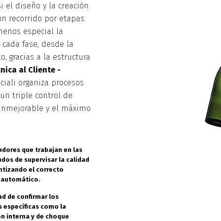
i el diseño y la creación
n recorrido por etapas
menos especial la
 cada fase, desde la
, gracias a la estructura
nica al Cliente -
eciali organiza procesos
un triple control de
 inmejorable y el máximo
radores que trabajan en las
ados de supervisar la calidad
antizando el correcto
 automático.
dad de confirmar los
s específicas como la
ón interna y de choque