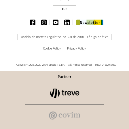
TOP
facebook
instagram
youtube
linkedin
Newsletter
Modelo de Decreto Legislativo no. 231 de 2001 - Código de ética
Cookie Policy
Privacy Policy
Copyright 2018-2026, Vetri Speciali S.p.A. - All rights reserved – P.IVA 01462040229
Partner