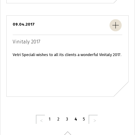
09.04.2017
Vinitaly 2017
Vetri Speciali wishes to all its clients a wonderful Vinitaly 2017.
Páginas
‹ precedente
seguente ›
1
2
3
4
5