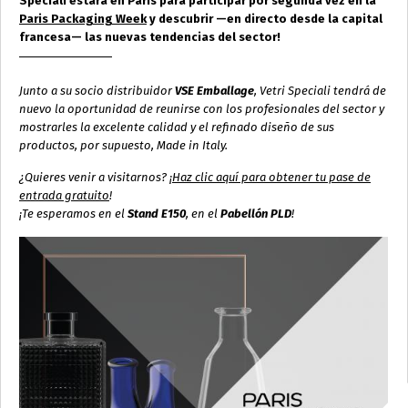
Speciali estará en París para participar por segunda vez en la
Paris Packaging Week
y descubrir —en directo desde la capital
francesa— las nuevas tendencias del sector!
Junto a su socio distribuidor
VSE Emballage
, Vetri Speciali tendrá de
nuevo la oportunidad de reunirse con los profesionales del sector y
mostrarles la excelente calidad y el refinado diseño de sus
productos, por supuesto,
Made in Italy
.
¿Quieres venir a visitarnos? ¡
Haz clic aquí para obtener tu pase de
entrada gratuito
!
¡Te esperamos en el
Stand E150
, en el
Pabellón PLD
!