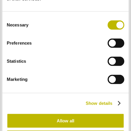
16.10.2017
Consent
ViT-eff quattordicesima Edizione
Necessary
Selection
Vieni a trovarci a Epernay per la quattordicesima edizione di
ViTeff, l'esposizione per le...
Preferences
Statistics
Marketing
18.09.2017
Show details
SIMEI - Drinktec
Allow all
Vetri Speciali si è presentata al pubblico con la sua nuova
immagine, l'innovativo stand e una...