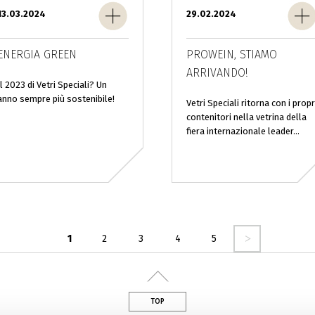
13.03.2024
29.02.2024
ENERGIA GREEN
PROWEIN, STIAMO
ARRIVANDO!
Il 2023 di Vetri Speciali? Un
anno sempre più sostenibile!
Vetri Speciali ritorna con i propr
contenitori nella vetrina della
fiera internazionale leader...
seguente ›
1
2
3
4
5
TOP