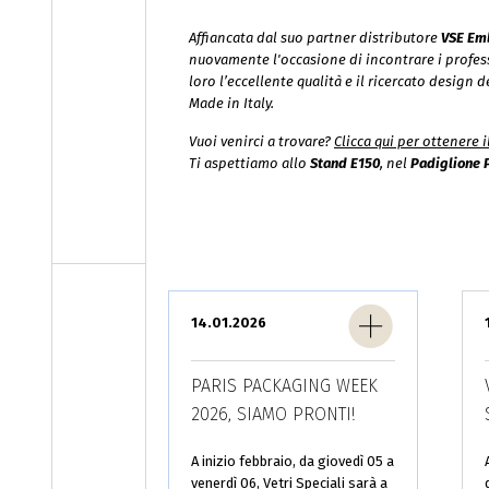
Affiancata dal suo partner distributore
VSE Em
nuovamente l'occasione di incontrare i professi
loro l’eccellente qualità e il ricercato design 
Made in Italy
.
Vuoi venirci a trovare?
Clicca qui per ottenere 
Ti aspettiamo allo
Stand E150
, nel
Padiglione 
Pagine
14.01.2026
PARIS PACKAGING WEEK
2026, SIAMO PRONTI!
A inizio febbraio, da giovedì 05 a
venerdì 06, Vetri Speciali sarà a