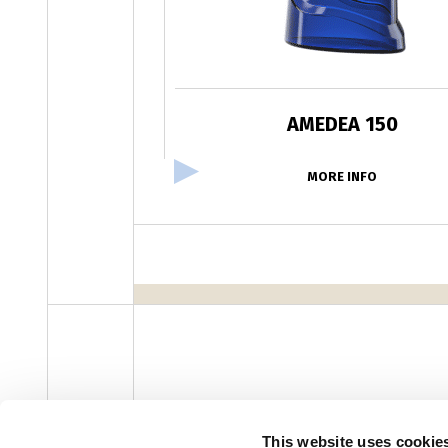
AMEDEA 150
MORE INFO
facebook
instagram
youtube
linke
Newsletter
This website uses cookie