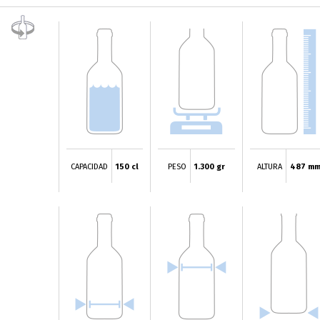
CAPACIDAD
150 cl
PESO
1.300 gr
ALTURA
487 m