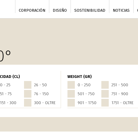
CORPORACIÓN
DISEÑO
SOSTENIBILIDAD
NOTICIAS
0°
tori
CIDAD (CL)
WEIGHT (GR)
0 - 25
26 - 50
0 - 250
251 - 500
51 - 75
76 - 150
501 - 750
751 - 900
151 - 300
300 - OLTRE
901 - 1750
1751 - OLTRE