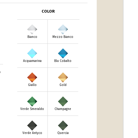
COLOR
Bianco
Mezzo Bianco
Acquamarina
Blu Cobalto
m
Giallo
Gold
Verde Smeraldo
Champagne
Verde Antyco
Quercia