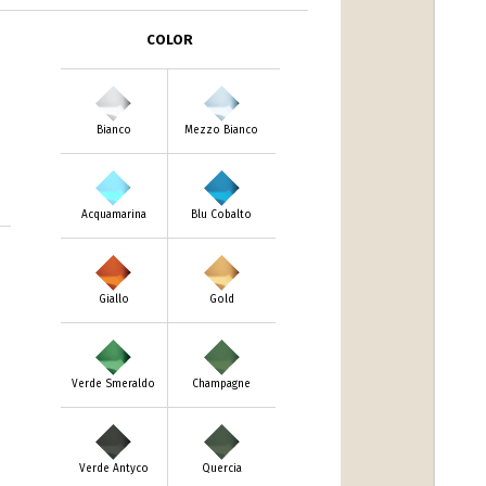
COLOR
Bianco
Mezzo Bianco
Acquamarina
Blu Cobalto
Giallo
Gold
Verde Smeraldo
Champagne
Verde Antyco
Quercia