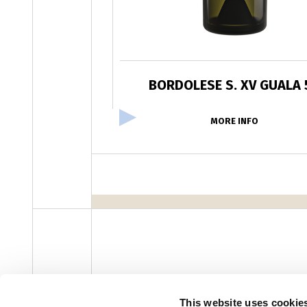
BORDOLESE S. XV GUALA 
MORE INFO
facebook
instagram
youtube
linke
Newsletter
This website uses cookie