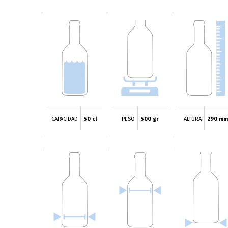
CAPACIDAD
50 cl
PESO
500 gr
ALTURA
290 mm