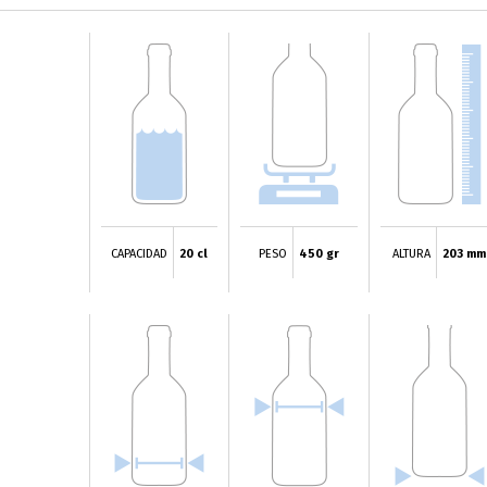
CAPACIDAD
20 cl
PESO
450 gr
ALTURA
203 mm