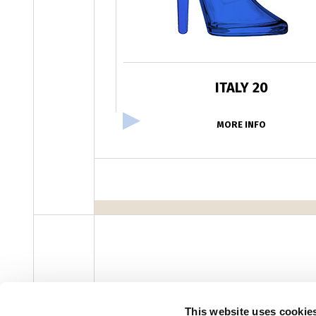
ITALY 20
MORE INFO
facebook
instagram
youtube
linke
Newsletter
This website uses cookie