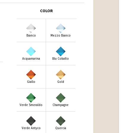
COLOR
Bianco
Mezzo Bianco
Acquamarina
Blu Cobalto
Giallo
Gold
Verde Smeraldo
Champagne
Verde Antyco
Quercia