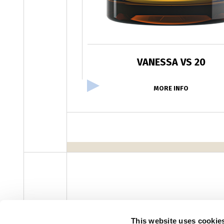
VANESSA VS 20
MORE INFO
facebook
instagram
youtube
linke
Newsletter
This website uses cookie