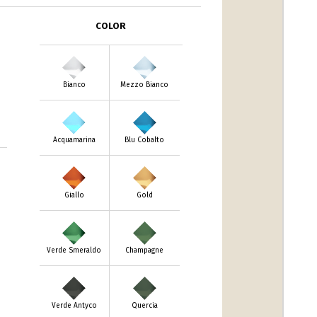
COLOR
Bianco
Mezzo Bianco
Acquamarina
Blu Cobalto
Giallo
Gold
Verde Smeraldo
Champagne
Verde Antyco
Quercia