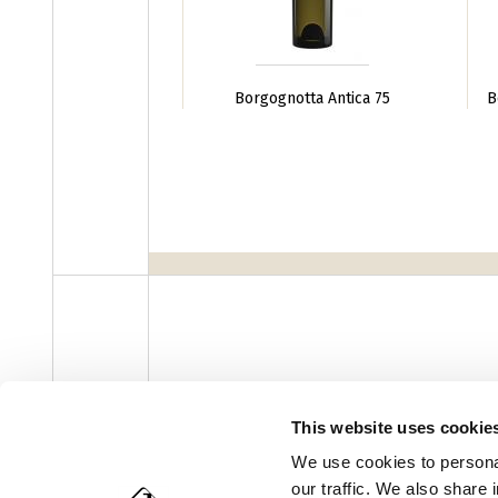
Borgognotta Antica 75
B
Páginas
‹ precede
facebook
instagram
youtube
linke
Newsletter
This website uses cookie
We use cookies to personal
our traffic. We also share 