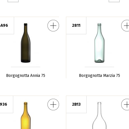
 Annia 75
Borgognotta Marzia 75
Borgog
6A96
2811
Borgognotta Annia 75
Borgognotta Marzia 75
zia Pesante 75
Borgognotta Nobile 300
Bo
1936
2B13