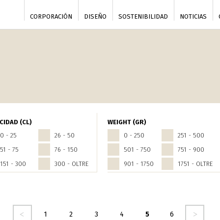
CORPORACIÓN
DISEÑO
SOSTENIBILIDAD
NOTICIAS
CIDAD (CL)
WEIGHT (GR)
0 - 25
26 - 50
0 - 250
251 - 500
51 - 75
76 - 150
501 - 750
751 - 900
151 - 300
300 - OLTRE
901 - 1750
1751 - OLTRE
nte
seguente ›
1
2
3
4
5
6