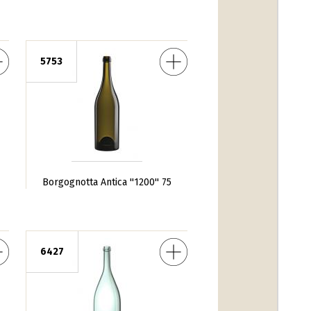
notta Antica ''1200'' 75
5753
Borgognotta Antica ''1200'' 75
rgognotta Judrio 150
6427