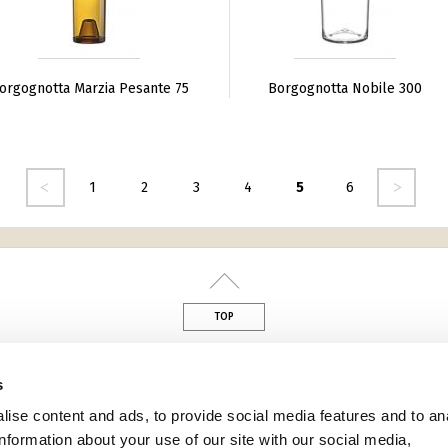
orgognotta Marzia Pesante 75
Borgognotta Nobile 300
nte
seguente ›
1
2
3
4
5
6
TOP
din
s
ise content and ads, to provide social media features and to an
information about your use of our site with our social media,