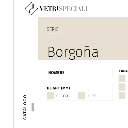
Pasar al contenido principal
SERIE
Borgoña
CAPA
HEIGHT (MM)
0 - 330
+ 330
CATÁLOGO
Páginas
‹ precede