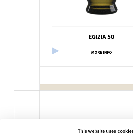
EGIZIA 50
MORE INFO
facebook
instagram
youtube
linke
Newsletter
This website uses cookie