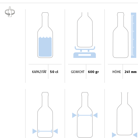
KAPAZITÄT
50 cl
GEWICHT
600 gr
HÖHE
241 mm