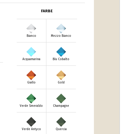
FARBE
Bianco
Mezzo Bianco
Acquamarina
Blu Cobalto
Giallo
Gold
Verde Smeraldo
Champagne
Verde Antyco
Quercia