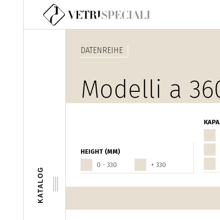
Direkt zum Inhalt
DATENREIHE
Modelli a 36
Olio - Aceto
KAPA
HEIGHT (MM)
0 - 330
+ 330
KATALOG