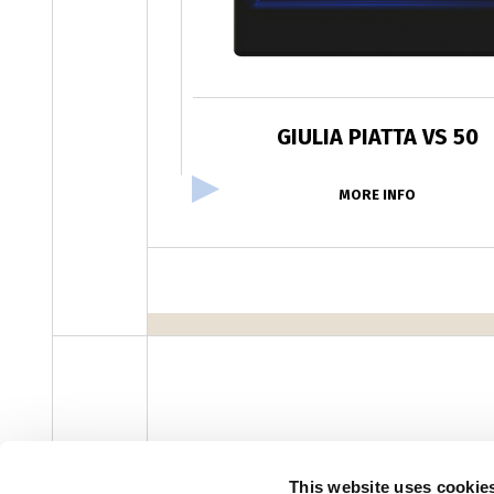
GIULIA PIATTA VS 50
MORE INFO
facebook
instagram
youtube
linke
Newsletter
This website uses cookie