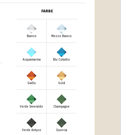
FARBE
Bianco
Mezzo Bianco
Acquamarina
Blu Cobalto
m
Giallo
Gold
Verde Smeraldo
Champagne
Verde Antyco
Quercia