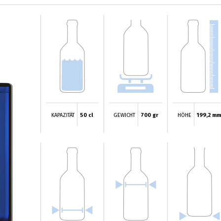
KAPAZITÄT
50 cl
GEWICHT
700 gr
HÖHE
199,2 m