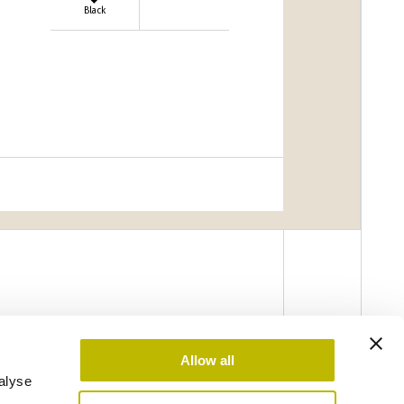
Black
Allow all
alyse