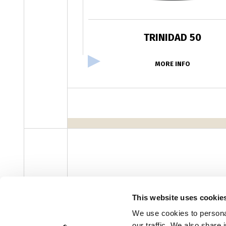
TRINIDAD 50
MORE INFO
facebook
instagram
youtube
linke
Newsletter
This website uses cookie
We use cookies to personal
our traffic. We also share 