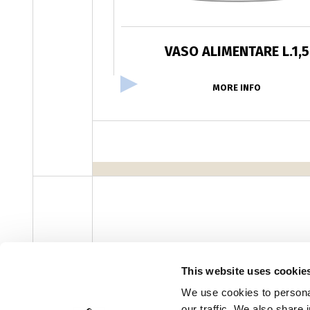
VASO ALIMENTARE L.1,5
MORE INFO
facebook
instagram
youtube
linke
Newsletter
This website uses cookie
We use cookies to personal
our traffic. We also share 