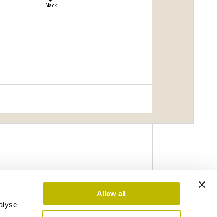
Black
Allow all
alyse