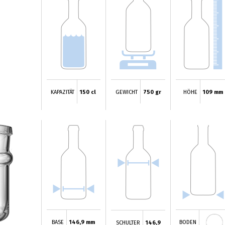
KAPAZITÄT
150 cl
GEWICHT
750 gr
HÖHE
109 mm
BASE
146,9 mm
BODEN
SCHULTER
146,9