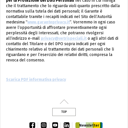
per la Protezione dei Dati Personali
nel caso in cui ritenga
che il trattamento che lo riguarda violi quanto prescritto dalla
normativa sulla tutela dei dati personali; il Garante è
contattabile tramite i recapiti indicati nel Sito dell’Autorità
medesima “
www.garanteprivacy.it
”. Vorremmo in ogni caso
avere l’opportunità di affrontare preventivamente ogni
perplessità degli Interessati, che potranno rivolgersi
all’indirizzo e-mail
privacy@vetrispeciali.it
o agli altri dati di
contatto del Titolare o del DPO sopra indicati per ogni
chiarimento relativo al trattamento dei dati personali che li
riguardano e per l’esercizio dei relativi diritti, compresa la
revoca del consenso.
Scarica PDF informativa privacy
TOP
facebook
instagram
youtube
linkedin
Newsletter