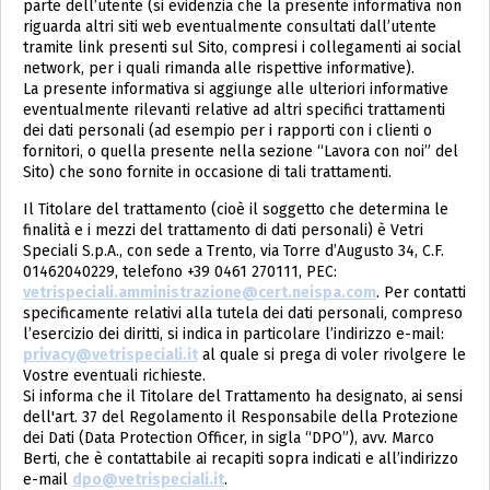
parte dell’utente (si evidenzia che la presente informativa non
riguarda altri siti web eventualmente consultati dall’utente
tramite link presenti sul Sito, compresi i collegamenti ai social
network, per i quali rimanda alle rispettive informative).
La presente informativa si aggiunge alle ulteriori informative
eventualmente rilevanti relative ad altri specifici trattamenti
dei dati personali (ad esempio per i rapporti con i clienti o
fornitori, o quella presente nella sezione “Lavora con noi” del
Sito) che sono fornite in occasione di tali trattamenti.
Il Titolare del trattamento (cioè il soggetto che determina le
finalità e i mezzi del trattamento di dati personali) è Vetri
Speciali S.p.A., con sede a Trento, via Torre d’Augusto 34, C.F.
01462040229, telefono +39 0461 270111, PEC:
vetrispeciali.amministrazione@cert.neispa.com
. Per contatti
specificamente relativi alla tutela dei dati personali, compreso
l’esercizio dei diritti, si indica in particolare l’indirizzo e-mail:
privacy@vetrispeciali.it
al quale si prega di voler rivolgere le
Vostre eventuali richieste.
Si informa che il Titolare del Trattamento ha designato, ai sensi
dell'art. 37 del Regolamento il Responsabile della Protezione
dei Dati (Data Protection Officer, in sigla “DPO”), avv. Marco
Berti, che è contattabile ai recapiti sopra indicati e all’indirizzo
e-mail
dpo@vetrispeciali.it
.