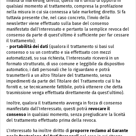
finalità di marketing diretto, questi ha il diritto di opporsi in
qualsiasi momento al trattamento, compresa la profilazione
nella misura in cui sia connessa a tale marketing diretto. Si fa
tuttavia presente che, nel caso concreto, l’invio della
newsletter viene effettuato sulla base del consenso
manifestato dall’Interessato e pertanto la semplice revoca del
consenso da parte di quest’ultimo è sufficiente per far cessare
il trattamento);
-
portabilità dei dati
(qualora il trattamento si basi sul
consenso o su un contratto e sia effettuato con mezzi
automatizzati, su sua richiesta, l’Interessato riceverà in un
formato strutturato, di uso comune e leggibile da dispositivo
automatico, i dati personali che lo riguardano e potrà
trasmetterli a un altro Titolare del trattamento, senza
impedimenti da parte del Titolare del Trattamento cui li ha
forniti e, se tecnicamente fattibile, potrà ottenere che detta
trasmissione venga effettuata direttamente da quest’ultimo).
Inoltre, qualora il trattamento avvenga in forza di consenso
manifestato dall’Interessato, questi potrà
revocare il
consenso
in qualsiasi momento, senza pregiudicare la liceità
del trattamento effettuato prima della revoca.
L’Interessato ha inoltre diritto di
proporre reclamo al Garante