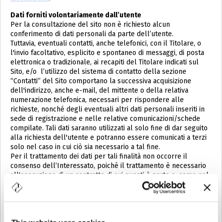
Dati forniti volontariamente dall’utente
Per la consultazione del sito non è richiesto alcun
conferimento di dati personali da parte dell’utente.
Tuttavia, eventuali contatti, anche telefonici, con il Titolare, o
l'invio facoltativo, esplicito e spontaneo di messaggi, di posta
elettronica o tradizionale, ai recapiti del Titolare indicati sul
Sito, e/o l’utilizzo del sistema di contatto della sezione
“Contatti” del Sito comportano la successiva acquisizione
dell'indirizzo, anche e-mail, del mittente o della relativa
numerazione telefonica, necessari per rispondere alle
richieste, nonché degli eventuali altri dati personali inseriti in
sede di registrazione e nelle relative comunicazioni/schede
compilate. Tali dati saranno utilizzati al solo fine di dar seguito
alla richiesta dell'utente e potranno essere comunicati a terzi
solo nel caso in cui ciò sia necessario a tal fine.
Per il trattamento dei dati per tali finalità non occorre il
consenso dell’Interessato, poiché il trattamento è necessario
all'esecuzione di un contratto di cui questi è parte o, come nel
caso di richiesta di preventivo, all'esecuzione di misure
precontrattuali adottate su sua richiesta (art. 6, comma 1, lett.
b) del Regolamento), nonché, ove applicabile, per adempiere
un obbligo legale (art. 6, comma 1, lett. a) lett. a) del