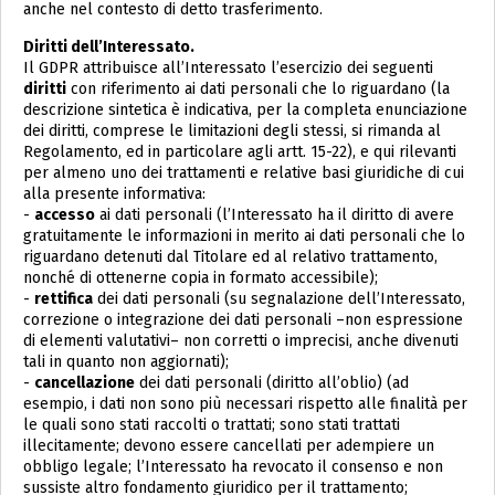
anche nel contesto di detto trasferimento.
Diritti dell’Interessato.
Il GDPR attribuisce all’Interessato l’esercizio dei seguenti
diritti
con riferimento ai dati personali che lo riguardano (la
descrizione sintetica è indicativa, per la completa enunciazione
dei diritti, comprese le limitazioni degli stessi, si rimanda al
Regolamento, ed in particolare agli artt. 15-22), e qui rilevanti
per almeno uno dei trattamenti e relative basi giuridiche di cui
alla presente informativa:
-
accesso
ai dati personali (l’Interessato ha il diritto di avere
gratuitamente le informazioni in merito ai dati personali che lo
riguardano detenuti dal Titolare ed al relativo trattamento,
nonché di ottenerne copia in formato accessibile);
-
rettifica
dei dati personali (su segnalazione dell’Interessato,
correzione o integrazione dei dati personali –non espressione
di elementi valutativi– non corretti o imprecisi, anche divenuti
tali in quanto non aggiornati);
-
cancellazione
dei dati personali (diritto all’oblio) (ad
esempio, i dati non sono più necessari rispetto alle finalità per
le quali sono stati raccolti o trattati; sono stati trattati
illecitamente; devono essere cancellati per adempiere un
obbligo legale; l’Interessato ha revocato il consenso e non
sussiste altro fondamento giuridico per il trattamento;