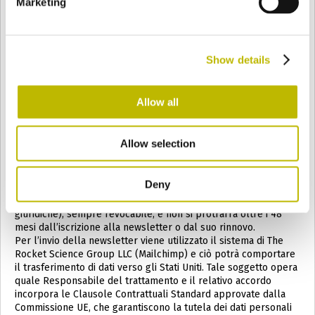
Marketing
Potrà richiedere un elenco completo e aggiornato dei soggetti
nominati responsabili del trattamento rivolgendosi a uno dei
contatti sotto indicati.
Non è intenzione di trasferire i dati personali a Paesi non
Membri dell’Unione Europea (eccetto quanto di seguito
Show details
indicato riguardo alla newsletter), ma si ricorda anche in
proposito che l’utilizzo dei social network -anche raggiunti
tramite link su questa pagina- comporta l’interazione con
Allow all
autonomi Titolari del trattamento, alla cui rispettive informative
sul trattamento dei dati personali si rimanda.
Allow selection
Iscrizione alla newsletter
L’utente potrà iscriversi alla newsletter per ricevere
informazioni via e-mail sui prodotti commercializzati da Vetri
Deny
Speciali S.p.A.; il trattamento avviene con il consenso del
destinatario (richiesto in questo caso anche per le persone
giuridiche), sempre revocabile, e non si protrarrà oltre i 48
mesi dall’iscrizione alla newsletter o dal suo rinnovo.
Per l’invio della newsletter viene utilizzato il sistema di The
Rocket Science Group LLC (Mailchimp) e ciò potrà comportare
il trasferimento di dati verso gli Stati Uniti. Tale soggetto opera
quale Responsabile del trattamento e il relativo accordo
incorpora le Clausole Contrattuali Standard approvate dalla
Commissione UE, che garantiscono la tutela dei dati personali