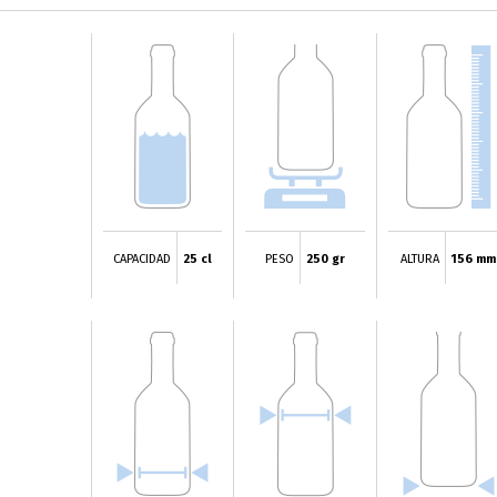
CAPACIDAD
25 cl
PESO
250 gr
ALTURA
156 mm