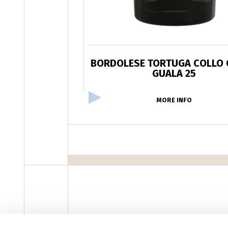
BORDOLESE TORTUGA COLLO
GUALA 25
MORE INFO
facebook
instagram
youtube
linke
Newsletter