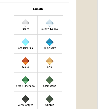
COLOR
Bianco
Mezzo Bianco
Acquamarina
Blu Cobalto
Giallo
Gold
Verde Smeraldo
Champagne
Verde Antyco
Quercia