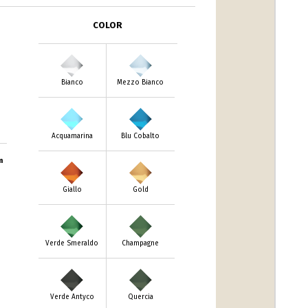
COLOR
Bianco
Mezzo Bianco
Acquamarina
Blu Cobalto
m
Giallo
Gold
Verde Smeraldo
Champagne
Verde Antyco
Quercia