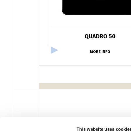
QUADRO 50
MORE INFO
facebook
instagram
youtube
linke
Newsletter
This website uses cookie