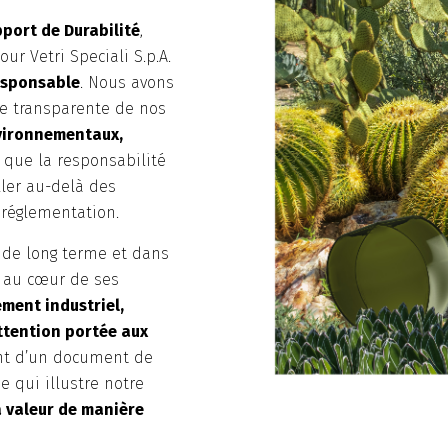
port de Durabilité
,
our Vetri Speciali S.p.A.
responsable
. Nous avons
e transparente de nos
vironnementaux,
 que la responsabilité
ller au-delà des
 réglementation.
n de long terme et dans
e au cœur de ses
ment industriel,
ttention portée aux
ent d’un document de
e qui illustre notre
 valeur de manière