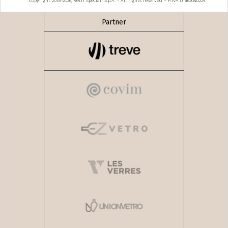
Copyright 2018-2026, Vetri Speciali S.p.A. - All rights reserved – P.IVA 01462040229
Partner