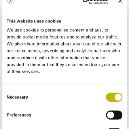
Vetri Speciali crede che la parità di genere sia un punto di
riferimento per l’evoluzione aziendale e si impegna a creare
un ambiente lavorativo equilibrato, inclusivo e rispettoso delle
This website uses cookies
diversità.
We use cookies to personalise content and ads, to
Vetri Speciali ha implementato un
Sistema di Gestione per la
provide social media features and to analyse our traffic.
Parità di Genere
secondo la
UNI/PdR 125:2022
, ed ha avviato
un percorso di cambiamento culturale interno alla propria
We also share information about your use of our site with
organizzazione, al fine di raggiungere e mantenere una più
our social media, advertising and analytics partners who
equa parità di genere, anche a livello retributivo.
may combine it with other information that you’ve
SCOPRI DI PIÙ
provided to them or that they’ve collected from your use
of their services.
Consent
Necessary
Selection
Preferences