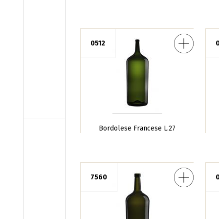
Bordolese Francese L.27
Nabucodono
0512
Bordolese Francese L.27
Bordolese Tortuga L.6
Bordolese Fr
7560