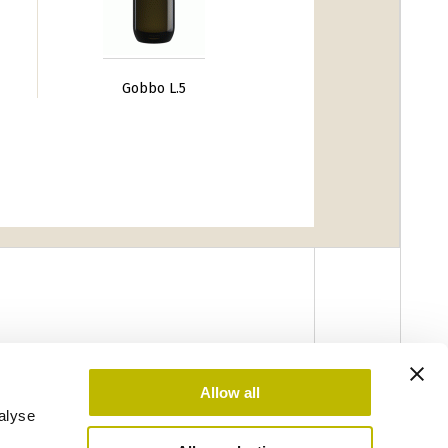
Gobbo L.5
Allow all
alyse