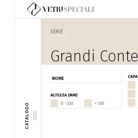
Salta al contenuto principale
SERIE
Grandi Conte
CAPAC
ALTEZZA (MM)
0 - 330
+ 330
CATALOGO
Pagine
‹ precede