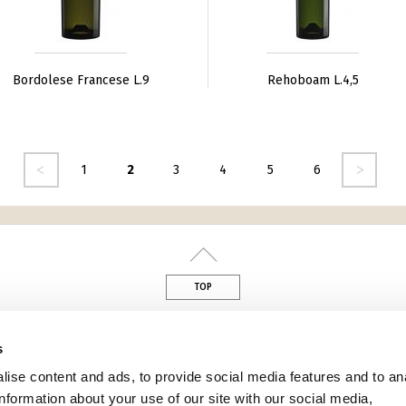
Bordolese Francese L.9
Rehoboam L.4,5
nte
seguente ›
1
2
3
4
5
6
TOP
s
din
ise content and ads, to provide social media features and to an
information about your use of our site with our social media,