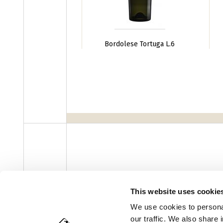
Bordolese Tortuga L.6
Pagine
‹ precede
This website uses cookie
facebook
instagram
youtube
linke
Newsletter
We use cookies to personal
our traffic. We also share 