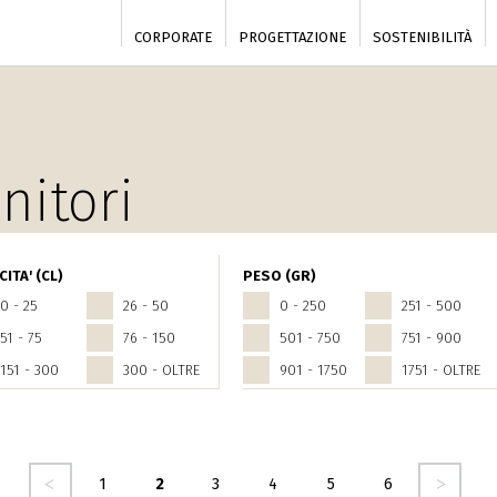
CORPORATE
PROGETTAZIONE
SOSTENIBILITÀ
nitori
ITA' (CL)
PESO (GR)
0 - 25
26 - 50
0 - 250
251 - 500
51 - 75
76 - 150
501 - 750
751 - 900
151 - 300
300 - OLTRE
901 - 1750
1751 - OLTRE
nte
seguente ›
1
2
3
4
5
6