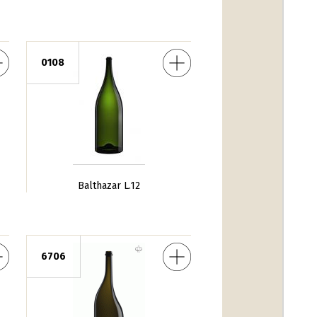
Balthazar L.12
0108
Balthazar L.12
Gobbo L.5
6706