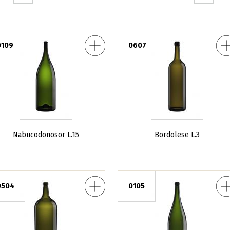
sor L.15
Bordolese L.3
0109
0607
Nabucodonosor L.15
Bordolese L.3
ancese L.9
Rehoboam L.4,5
0504
0105