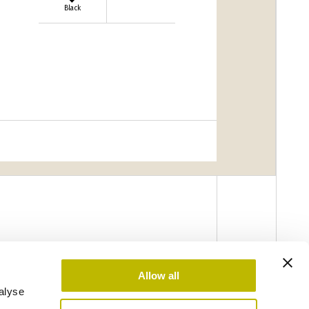
Black
Allow all
alyse