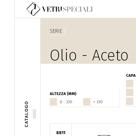
Salta al contenuto principale
SERIE
Olio - Aceto
CAPAC
ALTEZZA (MM)
0 - 330
+ 330
CATALOGO
8811