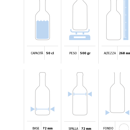
CAPACITÀ
50 cl
PESO
500 gr
ALTEZZA
268 m
BASE
72 mm
FONDO
SPALLA
72 mm