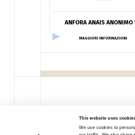
ANFORA ANAIS ANONIMO 
MAGGIORI INFORMAZIONI
This website uses cookie
facebook
instagram
youtube
linke
Newsletter
We use cookies to personal
our traffic. We also share 