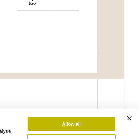
Black
Allow all
alyse