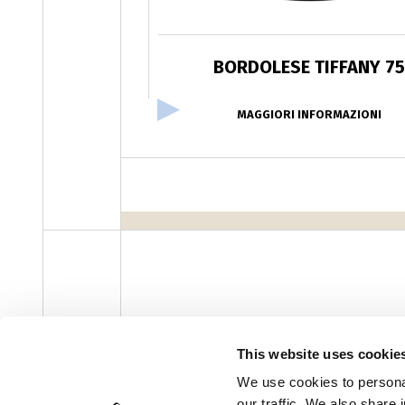
BORDOLESE TIFFANY 7
MAGGIORI INFORMAZIONI
This website uses cookie
facebook
instagram
youtube
linke
Newsletter
We use cookies to personal
our traffic. We also share 