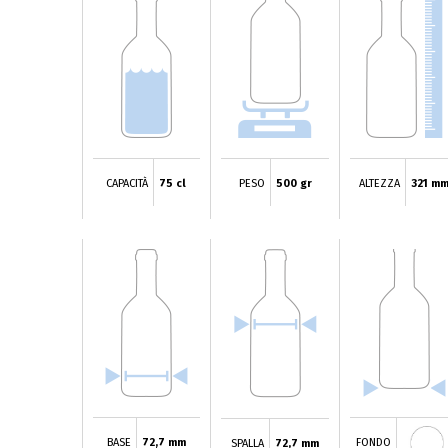
CAPACITÀ
75 cl
PESO
500 gr
ALTEZZA
321 m
BASE
72,7 mm
FONDO
SPALLA
72,7 mm