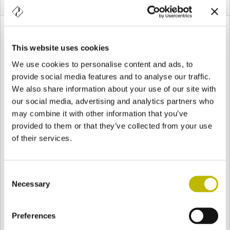
DIMENSIONI
Forme
This website uses cookies
We use cookies to personalise content and ads, to
provide social media features and to analyse our traffic.
Ogni realtà di qualsiasi dimensione ha la possibilità
We also share information about your use of our site with
di
esprimere la propria personale declinazione di
our social media, advertising and analytics partners who
creatività attraverso la forma più adatta al proprio
may combine it with other information that you’ve
pensiero
, al colore ed alla filosofia che ogni cliente
provided to them or that they’ve collected from your use
persegue.
of their services.
La costante assistenza in merito a questioni di natura tecnica,
produttiva e commerciale permette a Vetri Speciali di
Consent
supportare ogni giorno i diversi progetti dei propri clienti
Necessary
Selection
rendendoci in grado di offrire la stessa qualità di servizio
anche quando si parla di piccolissime tirature.
Preferences