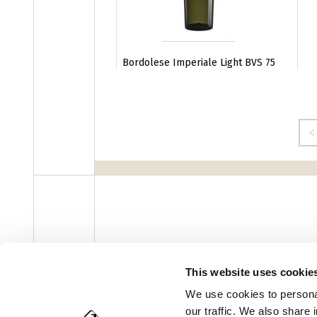
Bordolese Imperiale Light BVS 75
Pagine
‹ precedente
This website uses cookie
facebook
instagram
youtube
linke
Newsletter
We use cookies to personal
our traffic. We also share 