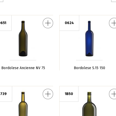
ienne NV 75
Bordolese S.15 150
Bord
0651
0624
Bordolese Ancienne NV 75
Bordolese S.15 150
o Leggera 75
Bordolese Medi BVS 75
Bo
5739
1B50