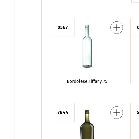
Bordolese Tiffany 75
Bordolese Anc
0567
Bordolese Tiffany 75
Bordolese Imperiale Light BVS 75
Bordolese Arn
7B44