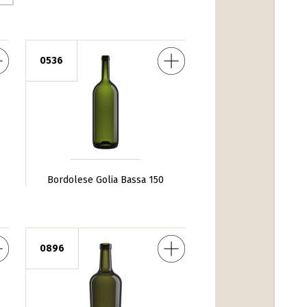
olese Golia Bassa 150
0536
Bordolese Golia Bassa 150
rdolese Tortuga 50
0896