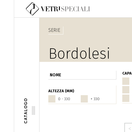
Salta al contenuto principale
SERIE
Bordolesi
CAPAC
ALTEZZA (MM)
0 - 330
+ 330
CATALOGO
Pagine
‹ precedente