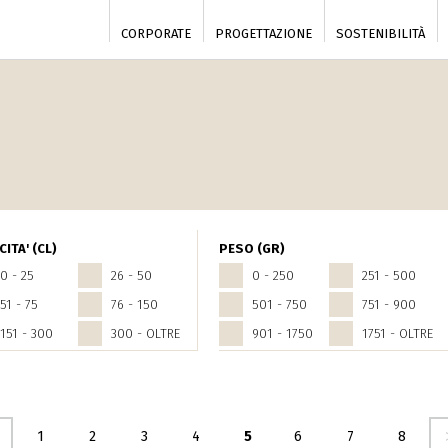
CORPORATE
PROGETTAZIONE
SOSTENIBILITÀ
ITA' (CL)
PESO (GR)
0 - 25
26 - 50
0 - 250
251 - 500
51 - 75
76 - 150
501 - 750
751 - 900
151 - 300
300 - OLTRE
901 - 1750
1751 - OLTRE
seguente ›
1
2
3
4
5
6
7
8