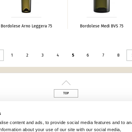
Bordolese Arno Leggera 75
Bordolese Medi BVS 75
seguente ›
1
2
3
4
5
6
7
8
TOP
s
din
ise content and ads, to provide social media features and to an
information about your use of our site with our social media,