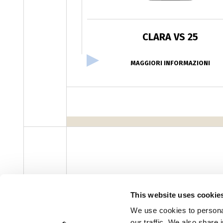
CLARA VS 25
MAGGIORI INFORMAZIONI
This website uses cookie
facebook
instagram
youtube
linke
Newsletter
We use cookies to personal
our traffic. We also share 