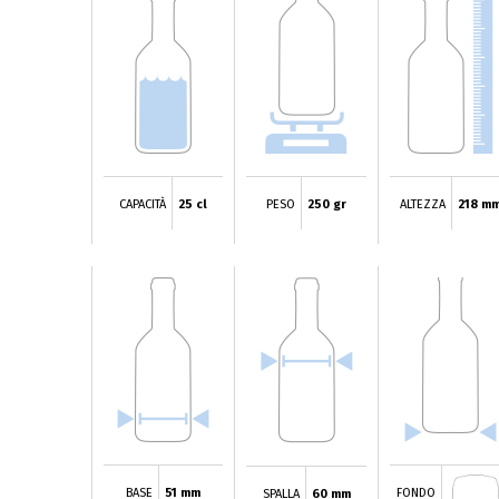
CAPACITÀ
25 cl
PESO
250 gr
ALTEZZA
218 m
BASE
51 mm
FONDO
SPALLA
60 mm