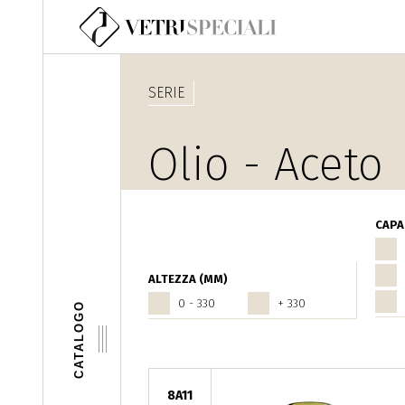
Salta al contenuto principale
SERIE
Olio - Aceto
CAPAC
ALTEZZA (MM)
0 - 330
+ 330
CATALOGO
8A11